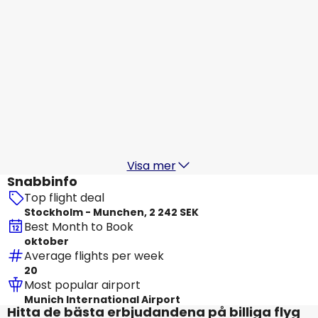
Lufthansa
Munchen
20 aug.
-
27 aug.
2 242 SEK
Från
Lufthansa
Munchen
21 aug.
-
28 aug.
2 411 SEK
Från
Visa mer
Snabbinfo
Top flight deal
Stockholm - Munchen, 2 242 SEK
Best Month to Book
oktober
Average flights per week
20
Most popular airport
Munich International Airport
Hitta de bästa erbjudandena på billiga flyg