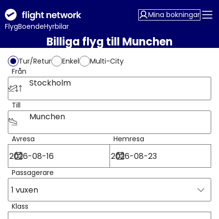
Mina bokningar
Flyg
Boende
Hyrbilar
Billiga flyg till Munchen
Tur/Retur
Enkel
Multi-City
Från
Stockholm
Till
Munchen
Avresa
Hemresa
Passagerare
1 vuxen
Klass