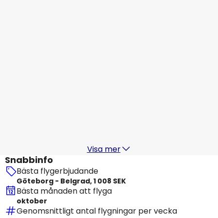
Belgrad
18 aug.
-
25 aug.
1 973 SEK
Från
Wizz Air
Belgrad
19 aug.
-
26 aug.
750 SEK
Från
Lufthansa
+
1 Mer
Belgrad
20 aug.
-
27 aug.
1 972 SEK
Från
Visa mer
Snabbinfo
Bästa flygerbjudande
Göteborg - Belgrad, 1 008 SEK
Bästa månaden att flyga
oktober
Genomsnittligt antal flygningar per vecka