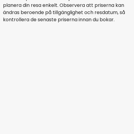
planera din resa enkelt. Observera att priserna kan
ändras beroende på tillgänglighet och resdatum, så
kontrollera de senaste priserna innan du bokar.
Lufthansa
+
1 Mer
Belgrad
15 aug.
-
22 aug.
2 130 SEK
Från
Swiss
+
1 Mer
Belgrad
16 aug.
-
23 aug.
3 580 SEK
Från
Wizz Air
Belgrad
17 aug.
-
24 aug.
788 SEK
Från
Lufthansa
+
1 Mer