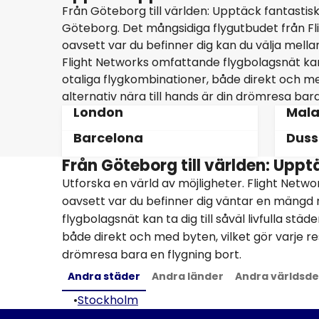
Från Göteborg till världen: Upptäck fantastis
Göteborg. Det mångsidiga flygutbudet från Fligh
oavsett var du befinner dig kan du välja mella
Flight Networks omfattande flygbolagsnät kan t
otaliga flygkombinationer, både direkt och med
alternativ nära till hands är din drömresa bara
London
Mal
Barcelona
Duss
Från Göteborg till världen: Upp
Utforska en värld av möjligheter. Flight Networ
oavsett var du befinner dig väntar en mängd 
flygbolagsnät kan ta dig till såväl livfulla st
både direkt och med byten, vilket gör varje res
drömresa bara en flygning bort.
Andra städer
Andra länder
Andra världsde
•
Stockholm