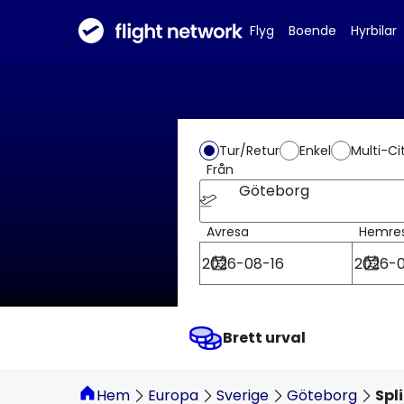
Flyg
Boende
Hyrbilar
Tur/Retur
Enkel
Multi-Ci
Från
Göteborg
Avresa
Hemre
Brett urval
Hem
Europa
Sverige
Göteborg
Spli