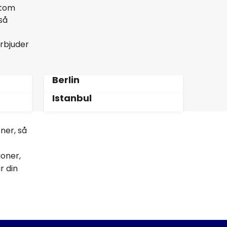
rtom
så
erbjuder
s
Berlin
Istanbul
oner, så
ioner,
r din