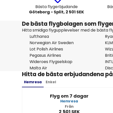
Bästa flygerbjudande
Bä
Göteborg - Split, 2 501 SEK
De bästa flygbolagen som flyger 
Hitta smidiga flygupplevelser med de bästa fl
Lufthansa
Rya
Norwegian Air Sweden
KLM
Lot Polish Airlines
Wizz
Pegasus Airlines
Brit
Wideroes Flygselskap
INTL
Malta Air
Dis
Hitta de bästa erbjudandena på bi
Hemresa
Enkel
Flyg om 7 dagar
Hemresa
Från
2 501 SEK