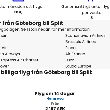
sta månaden att flyga
Genomsnittligt antal fly
maj
per vecka
5
från Göteborg till Split
ygbolagen. Se listan nedan för mer information.
nair
Scandinavian Airlines
Brussels Airlines
 Air
Finnair
ish Airways
Air France
 Express Air Charter
Buzz
cover
Lauda Europe
lliga flyg från Göteborg till Split
Flyg om 14 dagar
Hemresa
Från
2 197 SEK