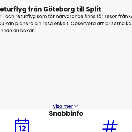
turflyg från Göteborg till Split
- och returflyg som för närvarande finns för resor från Göt
u kan planera din resa enkelt. Observera att priserna ka
innan du bokar.
KLM
Split
17 aug.
-
24 aug.
1
2 564 SEK
Från
Lufthansa
+
1 Mer
Split
20 aug.
-
27 aug.
2
2 940 SEK
Från
Visa mer
Snabbinfo