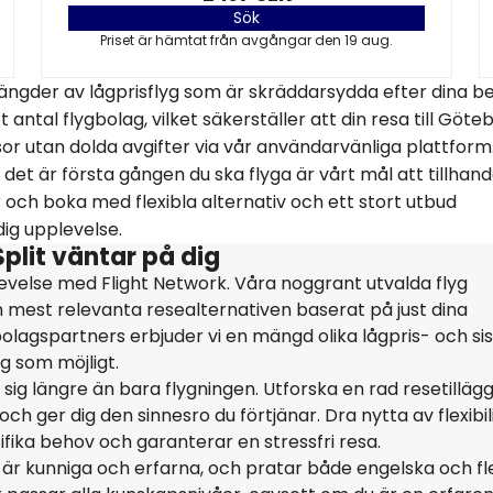
Sök
Priset är hämtat från avgångar den 19 aug.
ängder av lågprisflyg som är skräddarsydda efter dina b
antal flygbolag, vilket säkerställer att din resa till Göteb
esor utan dolda avgifter via vår användarvänliga plattform
det är första gången du ska flyga är vårt mål att tillhand
 och boka med flexibla alternativ och ett stort utbud
idig upplevelse.
Split väntar på dig
evelse med Flight Network. Våra noggrant utvalda flyg
och mest relevanta resealternativen baserat på just dina
gbolagspartners erbjuder vi en mängd olika lågpris- och si
ig som möjligt.
sig längre än bara flygningen. Utforska en rad resetilläg
h ger dig den sinnesro du förtjänar. Dra nytta av flexibil
ifika behov och garanterar en stressfri resa.
är kunniga och erfarna, och pratar både engelska och fl