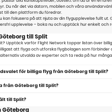
t passar alla kunskapsnivåer, oavsett om du är en erfare
ntyr. Du når det via datorn, mobilen och våra användarvänl
 till den plattform du föredrar.
 kan fokusera på att njuta av din flygupplevelse fullt ut. 
ersfri upplevelse – boka nu och upptäck hur enkelt och r
öteborg till Split
lit? Upptäck varför Flight Network toppar listan över billig
illigast att flyga och utforska flygbolagen som förbinder
få alternativ utvalda av experter och ta reda på hur mång
svalet för billiga flyg från Göteborg till Split?
a från Göteborg till Split?
 till Split?
n Göteborg