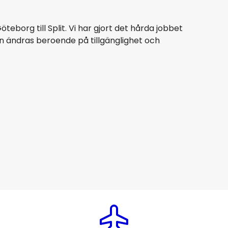
eborg till Split. Vi har gjort det hårda jobbet
n ändras beroende på tillgänglighet och
KLM
Split
8 aug.
-
25 aug.
2 600 SEK
Från
Lufthansa
Split
1 aug.
-
28 aug.
3 338 SEK
Från