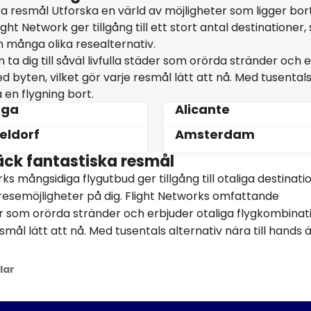
ka resmål Utforska en värld av möjligheter som ligger bo
t Network ger tillgång till ett stort antal destinationer, 
n många olika resealternativ.
a dig till såväl livfulla städer som orörda stränder och 
 byten, vilket gör varje resmål lätt att nå. Med tusental
 en flygning bort.
aga
Alicante
eldorf
Amsterdam
täck fantastiska resmål
ks mångsidiga flygutbud ger tillgång till otaliga destinati
resemöjligheter på dig. Flight Networks omfattande
äder som orörda stränder och erbjuder otaliga flygkombinat
mål lätt att nå. Med tusentals alternativ nära till hands ä
lar