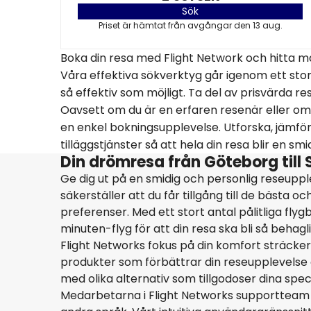
Sök
Priset är hämtat från avgångar den 13 aug.
Boka din resa med Flight Network och hitta m
Våra effektiva sökverktyg går igenom ett stort 
så effektiv som möjligt. Ta del av prisvärda r
Oavsett om du är en erfaren resenär eller om 
en enkel bokningsupplevelse. Utforska, jämför
tilläggstjänster så att hela din resa blir en sm
Din drömresa från Göteborg till 
Ge dig ut på en smidig och personlig reseuppl
säkerställer att du får tillgång till de bästa 
preferenser. Med ett stort antal pålitliga fly
minuten-flyg för att din resa ska bli så behagl
Flight Networks fokus på din komfort sträcker 
produkter som förbättrar din reseupplevelse oc
med olika alternativ som tillgodoser dina spec
Medarbetarna i Flight Networks supportteam 