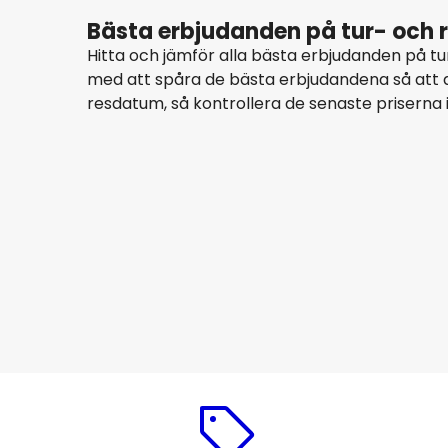
Bästa erbjudanden på tur- och re
Hitta och jämför alla bästa erbjudanden på tur
med att spåra de bästa erbjudandena så att d
resdatum, så kontrollera de senaste priserna 
KLM
Split
16 aug.
-
23 aug.
4 351 SEK
Från
KLM
Split
19 aug.
-
26 aug.
2 197 SEK
Från