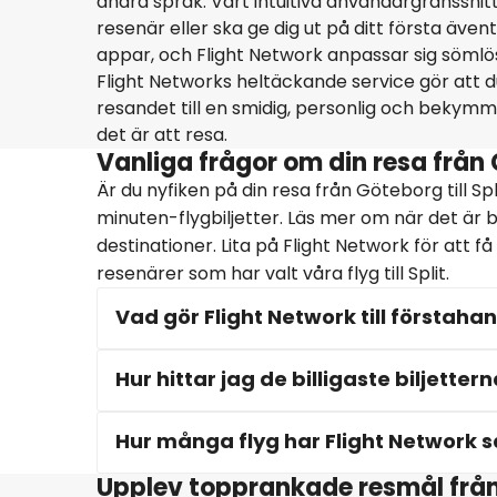
andra språk. Vårt intuitiva användargränssnit
resenär eller ska ge dig ut på ditt första äve
appar, och Flight Network anpassar sig sömlöst
Flight Networks heltäckande service gör att du
resandet till en smidig, personlig och bekymm
det är att resa.
Vanliga frågor om din resa från G
Är du nyfiken på din resa från Göteborg till Sp
minuten-flygbiljetter. Läs mer om när det är b
destinationer. Lita på Flight Network för att 
resenärer som har valt våra flyg till Split.
Vad gör Flight Network till förstahand
Hur hittar jag de billigaste biljettern
Hur många flyg har Flight Network sålt
Upplev topprankade resmål frå