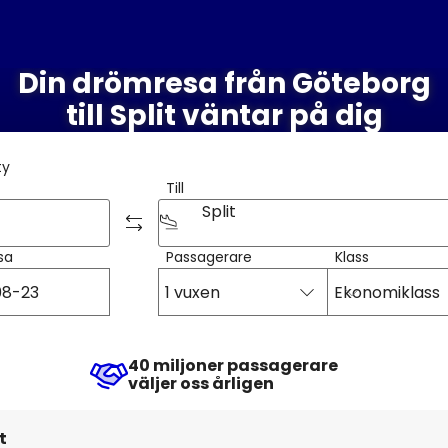
Din drömresa från Göteborg
till Split väntar på dig
ty
Till
Split
sa
Passagerare
Klass
1 vuxen
Ekonomiklass
40 miljoner passagerare
väljer oss årligen
t