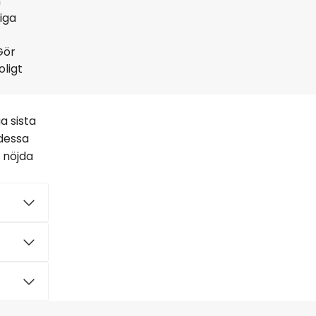
n
iga
Gör
oligt
a sista
 dessa
a nöjda