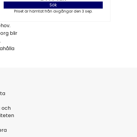
Sök
Priset är hämtat från avgångar den 3 sep.
ehov.
org blir
.
ahålla
sta
g och
iteten
era