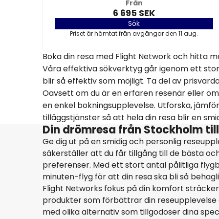
Från
6 695 SEK
Sök
Priset är hämtat från avgångar den 11 aug.
Boka din resa med Flight Network och hitta m
Våra effektiva sökverktyg går igenom ett stort 
blir så effektiv som möjligt. Ta del av prisvär
Oavsett om du är en erfaren resenär eller om 
en enkel bokningsupplevelse. Utforska, jämför
tilläggstjänster så att hela din resa blir en sm
Din drömresa från Stockholm til
Ge dig ut på en smidig och personlig reseuppl
säkerställer att du får tillgång till de bästa 
preferenser. Med ett stort antal pålitliga fly
minuten-flyg för att din resa ska bli så behagl
Flight Networks fokus på din komfort sträcker 
produkter som förbättrar din reseupplevelse oc
med olika alternativ som tillgodoser dina spec