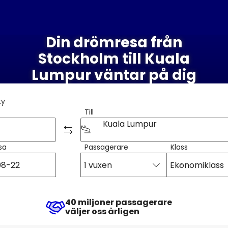
Din drömresa från
Stockholm till Kuala
Lumpur väntar på dig
ty
Till
Kuala Lumpur
sa
Passagerare
Klass
1 vuxen
Ekonomiklass
40 miljoner passagerare
väljer oss årligen