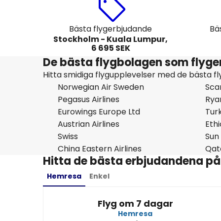
Bästa flygerbjudande
Bä
Stockholm - Kuala Lumpur,
6 695 SEK
De bästa flygbolagen som flyger
Hitta smidiga flygupplevelser med de bästa fl
Norwegian Air Sweden
Scan
Pegasus Airlines
Rya
Eurowings Europe Ltd
Turk
Austrian Airlines
Ethi
Swiss
Sun
China Eastern Airlines
Qat
Hitta de bästa erbjudandena på b
Hemresa
Enkel
Flyg om 7 dagar
Hemresa