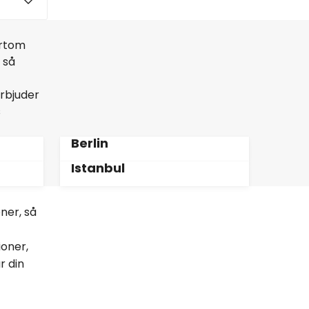
ortom
 så
erbjuder
s
Berlin
Istanbul
oner, så
ioner,
r din