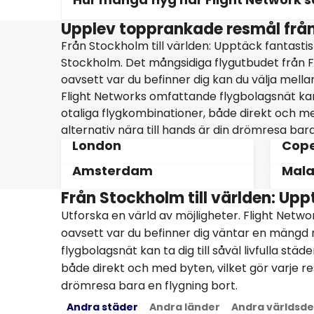
Upplev topprankade resmål frå
Från Stockholm till världen: Upptäck fantasti
Stockholm. Det mångsidiga flygutbudet från Flig
oavsett var du befinner dig kan du välja mella
Flight Networks omfattande flygbolagsnät kan t
otaliga flygkombinationer, både direkt och med
alternativ nära till hands är din drömresa bara
London
Cop
Amsterdam
Mal
Från Stockholm till världen: Up
Utforska en värld av möjligheter. Flight Networ
oavsett var du befinner dig väntar en mängd 
flygbolagsnät kan ta dig till såväl livfulla st
både direkt och med byten, vilket gör varje res
drömresa bara en flygning bort.
Andra städer
Andra länder
Andra världsde