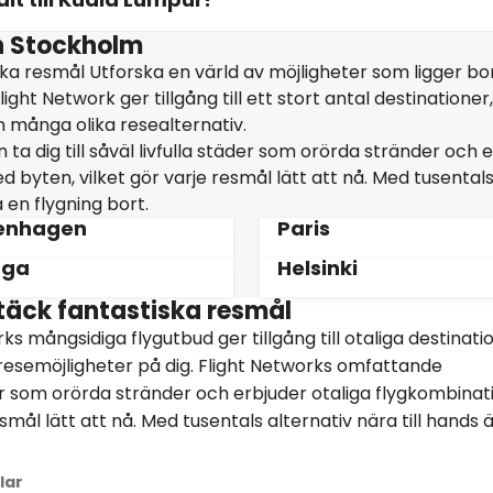
n Stockholm
ska resmål Utforska en värld av möjligheter som ligger b
ht Network ger tillgång till ett stort antal destinationer,
n många olika resealternativ.
a dig till såväl livfulla städer som orörda stränder och 
 byten, vilket gör varje resmål lätt att nå. Med tusental
 en flygning bort.
enhagen
Paris
aga
Helsinki
ptäck fantastiska resmål
ks mångsidiga flygutbud ger tillgång till otaliga destinati
resemöjligheter på dig. Flight Networks omfattande
äder som orörda stränder och erbjuder otaliga flygkombinat
mål lätt att nå. Med tusentals alternativ nära till hands ä
lar