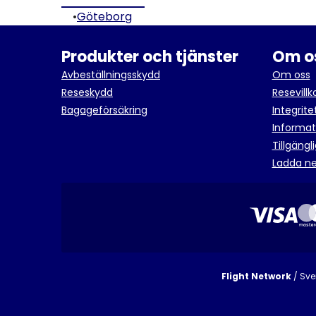
•
Göteborg
Produkter och tjänster
Om o
Avbeställningsskydd
Om oss
Reseskydd
Resevillk
Bagageförsäkring
Integrite
Informat
Tillgäng
Ladda n
Flight Network
/ Sve