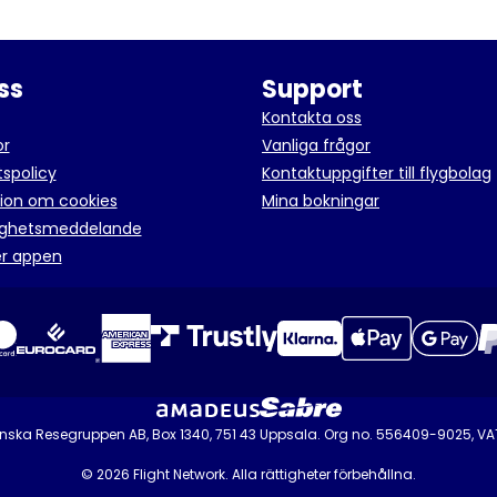
ss
Support
Kontakta oss
or
Vanliga frågor
tspolicy
Kontaktuppgifter till flygbolag
ion om cookies
Mina bokningar
lighetsmeddelande
er appen
nska Resegruppen AB, Box 1340, 751 43 Uppsala. Org no. 556409-9025, V
© 2026 Flight Network. Alla rättigheter förbehållna.