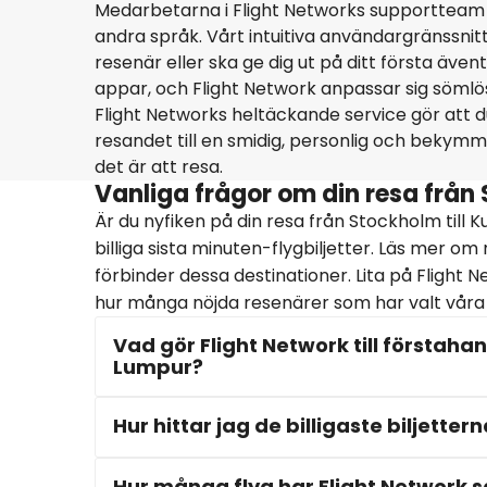
Medarbetarna i Flight Networks supportteam 
andra språk. Vårt intuitiva användargränssnit
resenär eller ska ge dig ut på ditt första äve
appar, och Flight Network anpassar sig sömlöst
Flight Networks heltäckande service gör att du
resandet till en smidig, personlig och bekymm
det är att resa.
Vanliga frågor om din resa från
Är du nyfiken på din resa från Stockholm till
billiga sista minuten-flygbiljetter. Läs mer om
förbinder dessa destinationer. Lita på Flight 
hur många nöjda resenärer som har valt våra f
Vad gör Flight Network till förstahan
Lumpur?
Hur hittar jag de billigaste biljette
Hur många flyg har Flight Network så