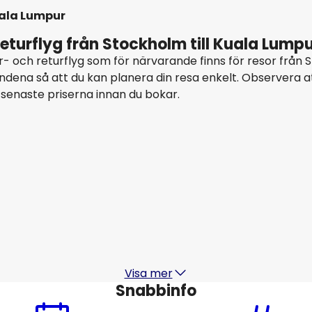
ala Lumpur
eturflyg från Stockholm till Kuala Lump
- och returflyg som för närvarande finns för resor från St
dena så att du kan planera din resa enkelt. Observera 
 senaste priserna innan du bokar.
Air China
Kuala Lumpur
16 aug.
-
23 aug.
1
6 226 SEK
Från
Thai Airways
Kuala Lumpur
19 aug.
-
26 aug.
8 903 SEK
Från
Visa mer
Snabbinfo