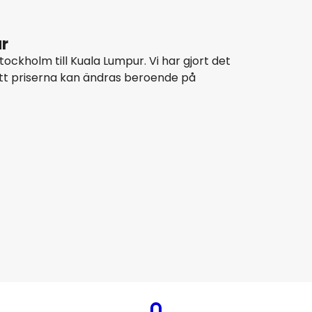
ur
ockholm till Kuala Lumpur. Vi har gjort det
att priserna kan ändras beroende på
Thai Airways
Kuala Lumpur
7 aug.
-
24 aug.
8 912 SEK
Från
China Eastern Airlines
Kuala Lumpur
20 aug.
-
27 aug.
7 004 SEK
Från