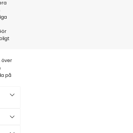
era
n
iga
Gör
oligt
n över
m
da på