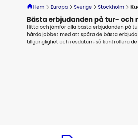
Hem
Europa
Sverige
Stockholm
Ku
Bästa erbjudanden på tur- och r
Hitta och jämför alla bästa erbjudanden på tur
hårda jobbet med att spåra de bästa erbjudan
tillgänglighet och resdatum, så kontrollera de
Air China
Kuala Lumpur
15 aug.
-
22 aug.
8 265 SEK
Från
Thai Airways
Kuala Lumpur
18 aug.
-
25 aug.
8 904 SEK
Från