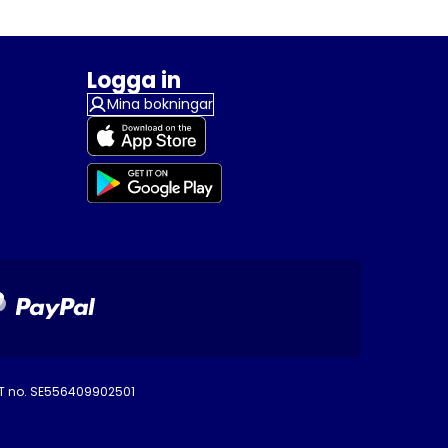
Logga in
Mina bokningar
AT no. SE556409902501