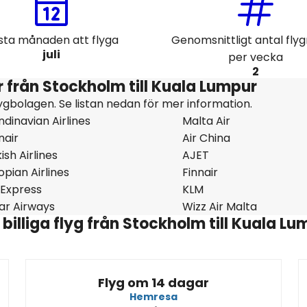
sta månaden att flyga
Genomsnittligt antal fly
juli
per vecka
2
 från Stockholm till Kuala Lumpur
ygbolagen. Se listan nedan för mer information.
dinavian Airlines
Malta Air
nair
Air China
ish Airlines
AJET
opian Airlines
Finnair
 Express
KLM
ar Airways
Wizz Air Malta
illiga flyg från Stockholm till Kuala Lu
Flyg om 14 dagar
Hemresa