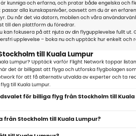
är kunniga och erfarna, och pratar både engelska och fl
t passar alla kunskapsnivåer, oavsett om du är en erfare
ntyr. Du når det via datorn, mobilen och våra användarvänl
 till den plattform du föredrar.
 kan fokusera på att njuta av din flygupplevelse fullt ut. 
ersfri upplevelse – boka nu och upptäck hur enkelt och r
 Stockholm till Kuala Lumpur
 Kuala Lumpur? Upptäck varför Flight Network toppar lista
 när det är billigast att flyga och utforska flygbolagen so
Network för att få alternativ utvalda av experter och ta re
lyg till Kuala Lumpur.
dsvalet för billiga flyg från Stockholm till Kuala
rna från Stockholm till Kuala Lumpur?
lt till Kuala Lumpur?