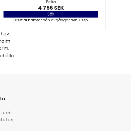
Från
4 756 SEK
Sök
Priset är hämtat från avgångar den 7 sep.
ehov.
kholm
form.
ahålla
sta
g och
iteten