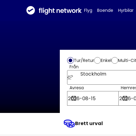
Flyg
Boende
Hyrbilar
Tur/Retur
Enkel
Multi-Ci
Från
Stockholm
Avresa
Hemre
Brett urval