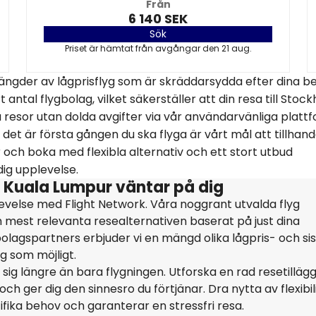
Från
6 140 SEK
Sök
Priset är hämtat från avgångar den 21 aug.
ängder av lågprisflyg som är skräddarsydda efter dina b
antal flygbolag, vilket säkerställer att din resa till Stoc
da resor utan dolda avgifter via vår användarvänliga platt
det är första gången du ska flyga är vårt mål att tillhand
 och boka med flexibla alternativ och ett stort utbud
idig upplevelse.
l Kuala Lumpur väntar på dig
evelse med Flight Network. Våra noggrant utvalda flyg
och mest relevanta resealternativen baserat på just dina
gbolagspartners erbjuder vi en mängd olika lågpris- och si
ig som möjligt.
sig längre än bara flygningen. Utforska en rad resetilläg
h ger dig den sinnesro du förtjänar. Dra nytta av flexibil
ifika behov och garanterar en stressfri resa.