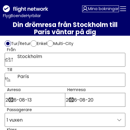
Mina bokningar
Flyg
Boende
Hyrbilar
Din drömresa från Stockholm till
París väntar på dig
Tur/Retur
Enkel
Multi-City
Från
Stockholm
Till
París
Avresa
Hemresa
Passagerare
1 vuxen
Klass