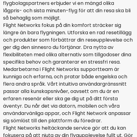
flygbolagspartners erbjuder vi en mängd olika
lågpris- och sista minuten-flyg för att din resa ska bli
så behaglig som möjligt.
Flight Networks fokus på din komfort sträcker sig
längre än bara flygningen. Utforska en rad resetillägg
och produkter som förbättrar din reseupplevelse och
ger dig den sinnesro du förtjänar. Dra nytta av
flexibiliteten med olika alternativ som tillgodoser dina
specifika behov och garanterar en stressfri resa.
Medarbetarna i Flight Networks supportteam är
kunniga och erfarna, och pratar både engelska och
flera andra språk. Vårt intuitiva användargränssnitt
passar alla kunskapsnivåer, oavsett om du är en
erfaren resenär eller ska ge dig ut på ditt första
äventyr. Du når det via datorn, mobilen och våra
användarvänliga appar, och Flight Network anpassar
sig sömlöst till den plattform du föredrar.
Flight Networks heltäckande service gör att du kan
fokusera på att njuta av din flygupplevelse fullt ut. Gör