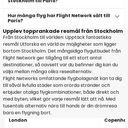
Stockholm till París?
Hur många flyg har Flight Network sålt till
París?
Upplev topprankade resmål från Stockholm
Från Stockholm till världen: Upptäck fantastiska
resmål Utforska en värld av möjligheter som ligger
bortom Stockholm. Det mångsidiga flygutbudet från
Flight Network ger tillgång till ett stort antal
destinationer, så oavsett var du befinner dig kan du
välja mellan många olika resealternativ.
Flight Networks omfattande flygbolagsnät kan ta dig
till såväl livfulla städer som orörda stränder och
erbjuder otaliga flygkombinationer, både direkt och
med byten, vilket gör varje resmål lätt att nå. Med
tusentals alternativ nära till hands är din drömresa
bara en flygning bort.
London
Copenha