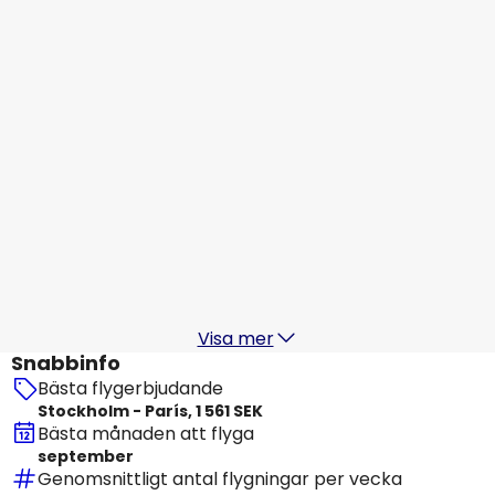
París
16 aug.
-
23 aug.
2 930 SEK
Från
Ryanair
París
17 aug.
-
24 aug.
1 604 SEK
Från
Lufthansa
París
18 aug.
-
25 aug.
2 285 SEK
Från
Visa mer
Snabbinfo
Bästa flygerbjudande
Stockholm - París, 1 561 SEK
Bästa månaden att flyga
september
Genomsnittligt antal flygningar per vecka