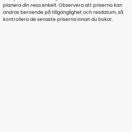
planera din resa enkelt. Observera att priserna kan
ändras beroende på tillgänglighet och resdatum, så
kontrollera de senaste priserna innan du bokar.
Transavia France
París
13 aug.
-
20 aug.
2 244 SEK
Från
Norwegian Air Sweden
París
14 aug.
-
21 aug.
2 265 SEK
Från
Ryanair
París
15 aug.
-
22 aug.
2 500 SEK
Från
KLM